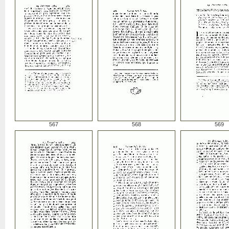
567
568
569