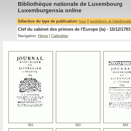
Bibliothèque nationale de Luxembourg
Luxemburgensia online
Sélection du type de publication:
tous
|
quotidiens et hebdomad
Clef du cabinet des princes de l'Europe (la) - 15/12/1783
Navigation:
Home
|
Calendrier
561
562
563