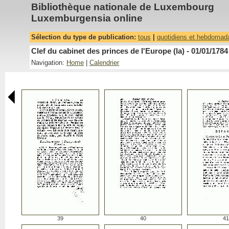
Bibliothèque nationale de Luxembourg
Luxemburgensia online
Sélection du type de publication:
tous
|
quotidiens et hebdomad
Clef du cabinet des princes de l'Europe (la) - 01/01/1784
Navigation:
Home
|
Calendrier
39
40
41