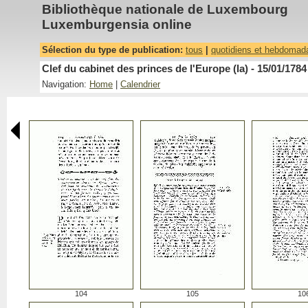
Bibliothèque nationale de Luxembourg
Luxemburgensia online
Sélection du type de publication:
tous
|
quotidiens et hebdomad
Clef du cabinet des princes de l'Europe (la) - 15/01/1784
Navigation:
Home
|
Calendrier
104
105
10