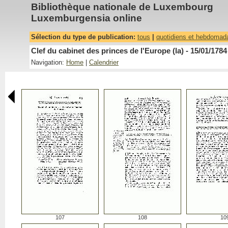
Bibliothèque nationale de Luxembourg
Luxemburgensia online
Sélection du type de publication:
tous
|
quotidiens et hebdomad
Clef du cabinet des princes de l'Europe (la) - 15/01/1784
Navigation:
Home
|
Calendrier
107
108
10