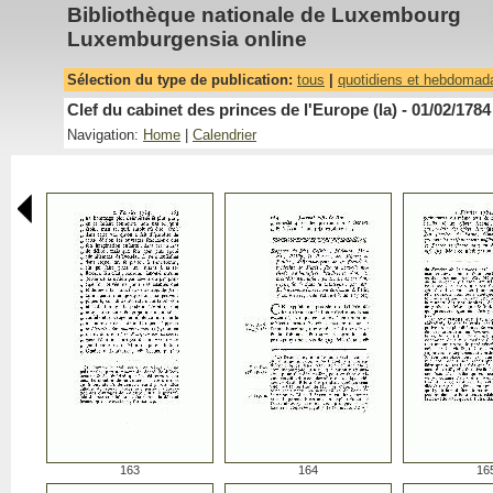
Bibliothèque nationale de Luxembourg
Luxemburgensia online
Sélection du type de publication:
tous
|
quotidiens et hebdomad
Clef du cabinet des princes de l'Europe (la) - 01/02/1784
Navigation:
Home
|
Calendrier
163
164
16