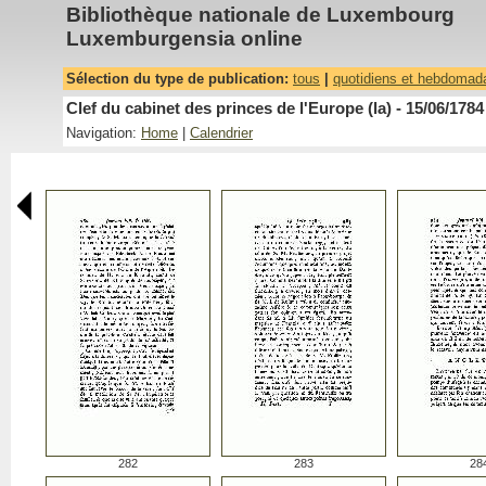
Bibliothèque nationale de Luxembourg
Luxemburgensia online
Sélection du type de publication:
tous
|
quotidiens et hebdomad
Clef du cabinet des princes de l'Europe (la) - 15/06/1784
Navigation:
Home
|
Calendrier
282
283
28