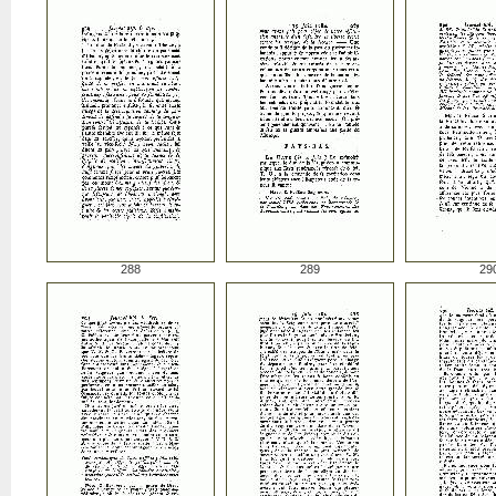
288
289
29