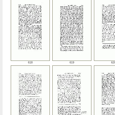
618
619
62