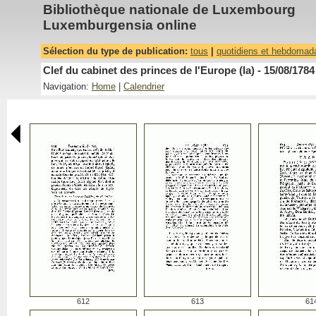
Bibliothèque nationale de Luxembourg
Luxemburgensia online
Sélection du type de publication:
tous
|
quotidiens et hebdomad
Clef du cabinet des princes de l'Europe (la) - 15/08/1784
Navigation:
Home
|
Calendrier
612
613
61