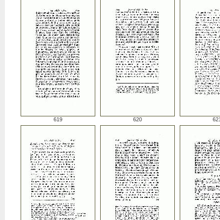
619
620
62