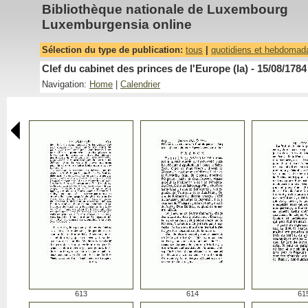
Bibliothèque nationale de Luxembourg
Luxemburgensia online
Sélection du type de publication:
tous
|
quotidiens et hebdomad
Clef du cabinet des princes de l'Europe (la) - 15/08/1784
Navigation:
Home
|
Calendrier
613
614
61