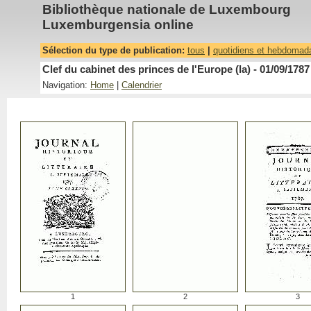
Bibliothèque nationale de Luxembourg
Luxemburgensia online
Sélection du type de publication:
tous
|
quotidiens et hebdomad
Clef du cabinet des princes de l'Europe (la) - 01/09/1787
Navigation:
Home
|
Calendrier
1
2
3