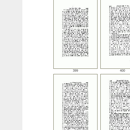
399
400