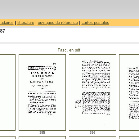
madaires
|
littérature
|
ouvrages de référence
|
cartes postales
787
Fasc. en pdf
395
396