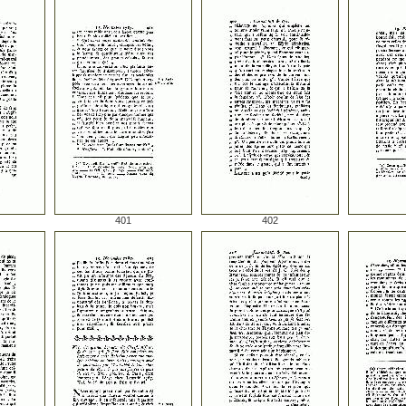
401
402