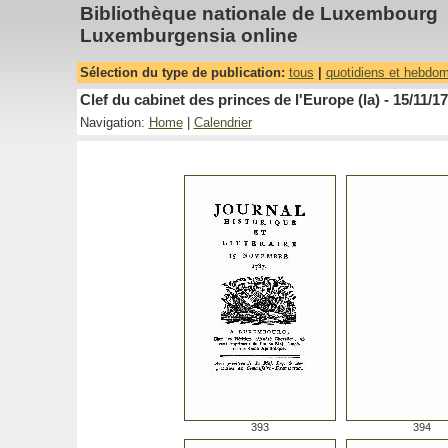
Bibliothèque nationale de Luxembourg
Luxemburgensia online
Sélection du type de publication:
tous
|
quotidiens et hebdo
Clef du cabinet des princes de l'Europe (la) - 15/11/1
Navigation:
Home
|
Calendrier
393
394