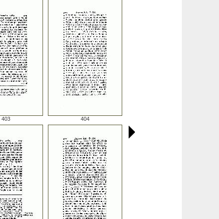
403
404