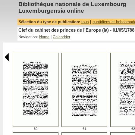
Bibliothèque nationale de Luxembourg
Luxemburgensia online
Sélection du type de publication:
tous
|
quotidiens et hebdomad
Clef du cabinet des princes de l'Europe (la) - 01/05/1788
Navigation:
Home
|
Calendrier
60
61
62