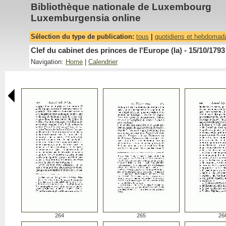
Bibliothèque nationale de Luxembourg
Luxemburgensia online
Sélection du type de publication:
tous
|
quotidiens et hebdomad
Clef du cabinet des princes de l'Europe (la) - 15/10/1793
Navigation:
Home
|
Calendrier
264
265
26