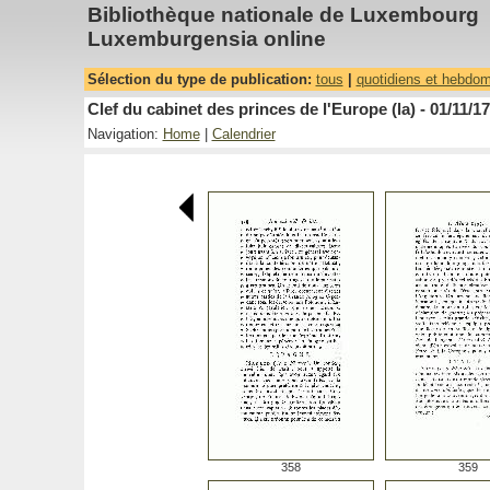
Bibliothèque nationale de Luxembourg
Luxemburgensia online
Sélection du type de publication:
tous
|
quotidiens et hebdo
Clef du cabinet des princes de l'Europe (la) - 01/11/1
Navigation:
Home
|
Calendrier
358
359