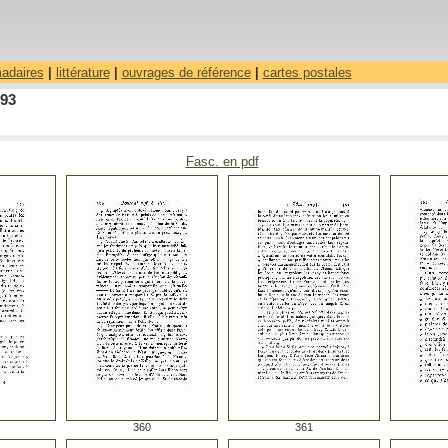
madaires
|
littérature
|
ouvrages de référence
|
cartes postales
793
Fasc. en pdf
360
361