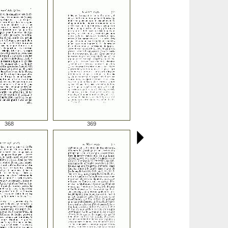
368
369