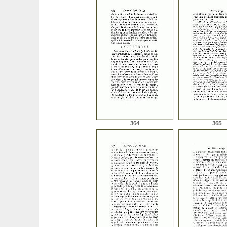
364
365