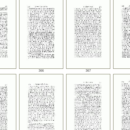
366
367