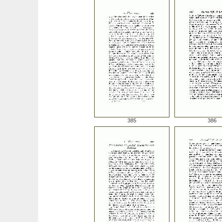
385
386