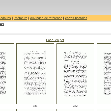
madaires
|
littérature
|
ouvrages de référence
|
cartes postales
793
Fasc. en pdf
381
382