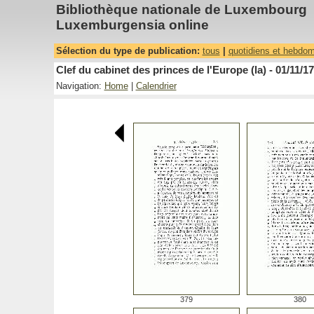
Bibliothèque nationale de Luxembourg
Luxemburgensia online
Sélection du type de publication:
tous
|
quotidiens et hebdo
Clef du cabinet des princes de l'Europe (la) - 01/11/1
Navigation:
Home
|
Calendrier
379
380