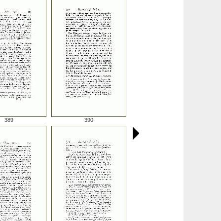
389
390