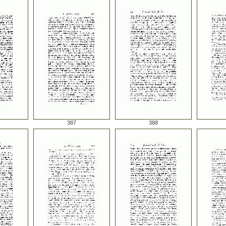
387
388