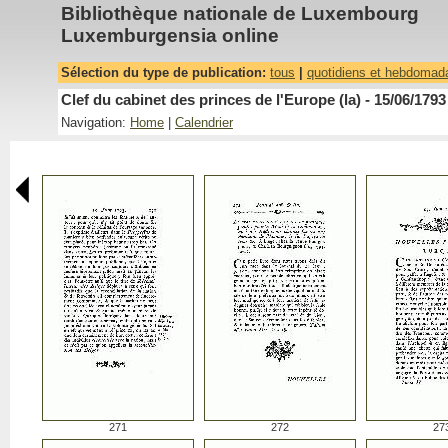
Bibliothèque nationale de Luxembourg
Luxemburgensia online
Sélection du type de publication:
tous
|
quotidiens et hebdomad
Clef du cabinet des princes de l'Europe (la) - 15/06/1793
Navigation:
Home
|
Calendrier
271
272
27