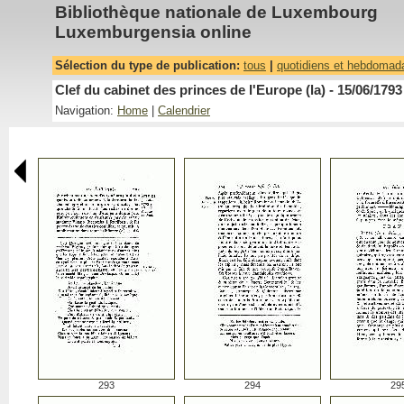
Bibliothèque nationale de Luxembourg
Luxemburgensia online
Sélection du type de publication:
tous
|
quotidiens et hebdomad
Clef du cabinet des princes de l'Europe (la) - 15/06/1793
Navigation:
Home
|
Calendrier
293
294
29