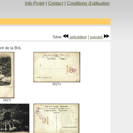
Info Projet
|
Contact
|
Conditions d'utilisation
Série
précédent
|
suivant
ment de la BnL
2627v
2627r