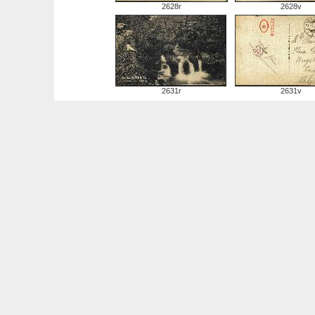
2628r
2628v
2631r
2631v