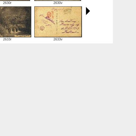
2630r
2630v
2633r
2633v