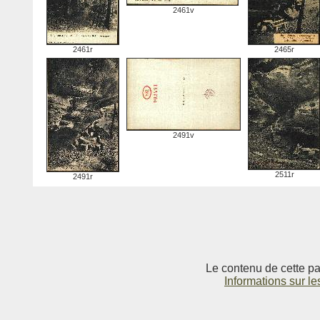
2461v
2461r
2465r
2491v
2511r
2491r
Le contenu de cette pag
Informations sur le