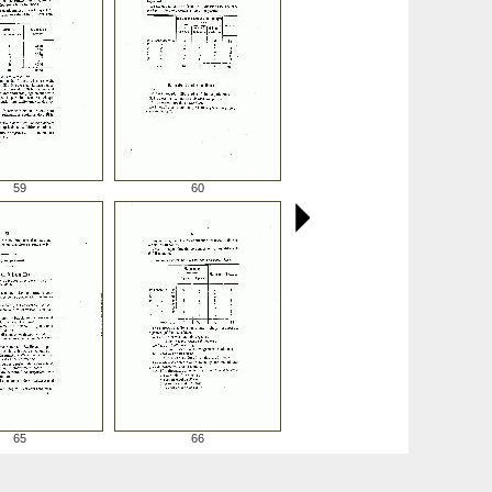
59
60
65
66