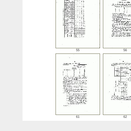
55
56
61
62