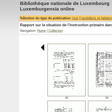
Bibliothèque nationale de Luxembourg
Luxemburgensia online
Sélection du type de publication:
tous
|
quotidiens et hebdo
Rapport sur la situation de l'instruction primaire 
Navigation:
Home
|
Collection
49
50