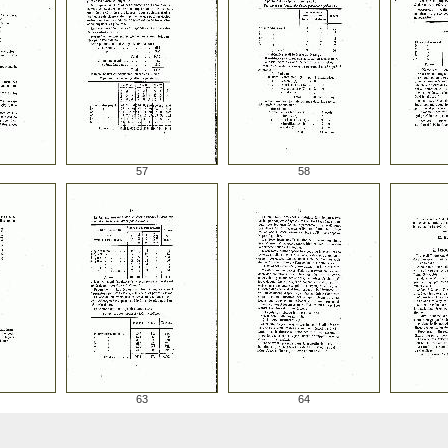
57
58
63
64