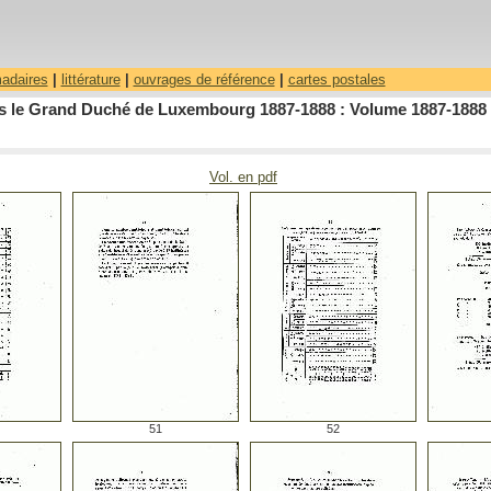
madaires
|
littérature
|
ouvrages de référence
|
cartes postales
dans le Grand Duché de Luxembourg 1887-1888 : Volume 1887-1888
Vol. en pdf
51
52