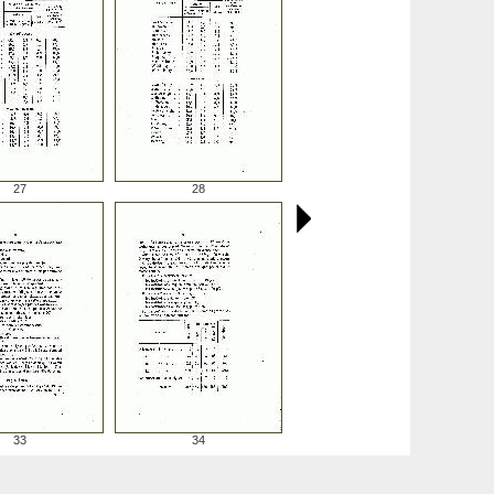
27
28
33
34