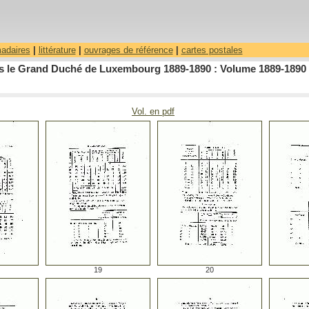
madaires
|
littérature
|
ouvrages de référence
|
cartes postales
dans le Grand Duché de Luxembourg 1889-1890 : Volume 1889-1890
Vol. en pdf
19
20