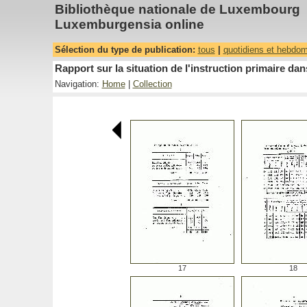
Bibliothèque nationale de Luxembourg
Luxemburgensia online
Sélection du type de publication:
tous
|
quotidiens et hebdo
Rapport sur la situation de l'instruction primaire 
Navigation:
Home
|
Collection
17
18