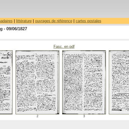
madaires
|
littérature
|
ouvrages de référence
|
cartes postales
 - 09/06/1827
Fasc. en pdf
2
3