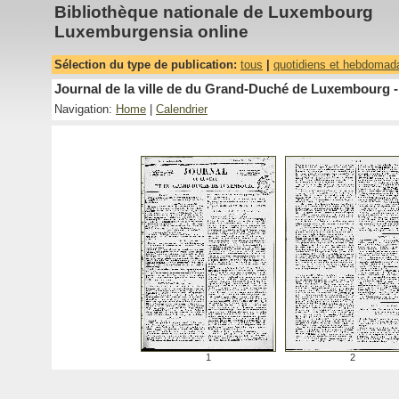
Bibliothèque nationale de Luxembourg
Luxemburgensia online
Sélection du type de publication:
tous
|
quotidiens et hebdomad
Journal de la ville de du Grand-Duché de Luxembourg -
Navigation:
Home
|
Calendrier
1
2