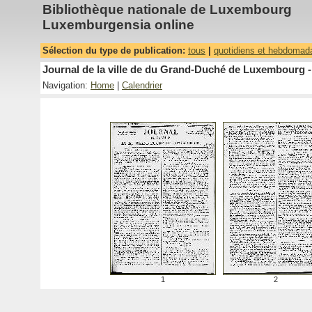
Bibliothèque nationale de Luxembourg
Luxemburgensia online
Sélection du type de publication:
tous
|
quotidiens et hebdomad
Journal de la ville de du Grand-Duché de Luxembourg -
Navigation:
Home
|
Calendrier
1
2