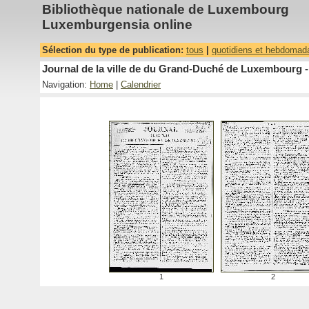
Bibliothèque nationale de Luxembourg
Luxemburgensia online
Sélection du type de publication:
tous
|
quotidiens et hebdomad
Journal de la ville de du Grand-Duché de Luxembourg -
Navigation:
Home
|
Calendrier
1
2