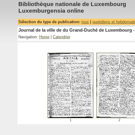
Bibliothèque nationale de Luxembourg
Luxemburgensia online
Sélection du type de publication:
tous
|
quotidiens et hebdomad
Journal de la ville de du Grand-Duché de Luxembourg -
Navigation:
Home
|
Calendrier
1
2