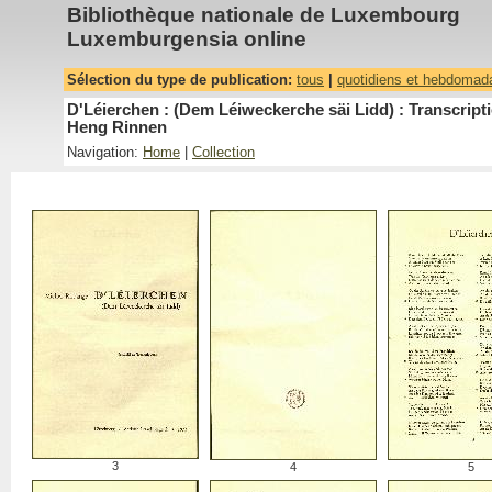
Bibliothèque nationale de Luxembourg
Luxemburgensia online
Sélection du type de publication:
tous
|
quotidiens et hebdomad
D'Léierchen : (Dem Léiweckerche säi Lidd) : Transcrip
Heng Rinnen
Navigation:
Home
|
Collection
3
4
5