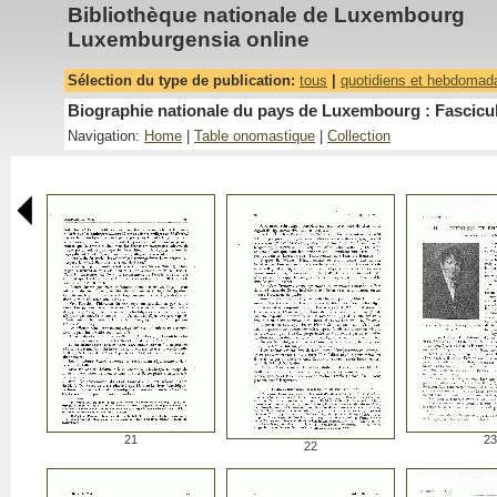
Bibliothèque nationale de Luxembourg
Luxemburgensia online
Sélection du type de publication:
tous
|
quotidiens et hebdomad
Biographie nationale du pays de Luxembourg : Fascicu
Navigation:
Home
|
Table onomastique
|
Collection
21
23
22