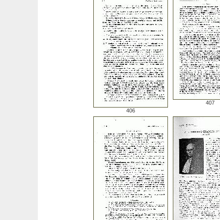
407
406