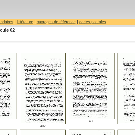
madaires
|
littérature
|
ouvrages de référence
|
cartes postales
cule 02
403
402