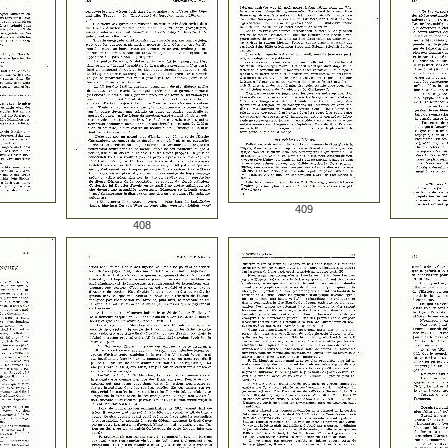
409
408