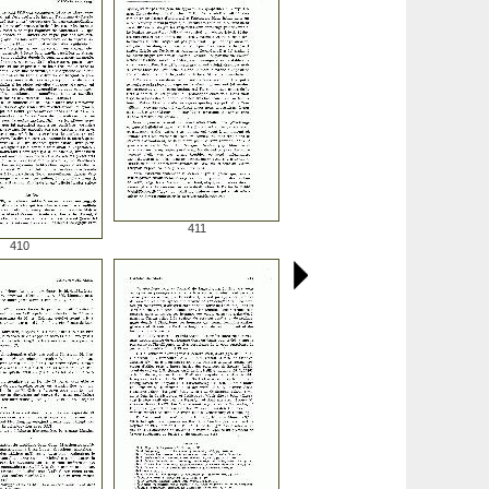
411
410