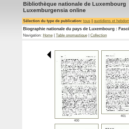
Bibliothèque nationale de Luxembourg
Luxemburgensia online
Sélection du type de publication:
tous
|
quotidiens et hebdo
Biographie nationale du pays de Luxembourg : Fasci
Navigation:
Home
|
Table onomastique
|
Collection
401
400