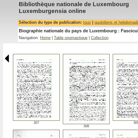
Bibliothèque nationale de Luxembourg
Luxemburgensia online
Sélection du type de publication:
tous
|
quotidiens et hebdomad
Biographie nationale du pays de Luxembourg : Fascicu
Navigation:
Home
|
Table onomastique
|
Collection
307
30
308