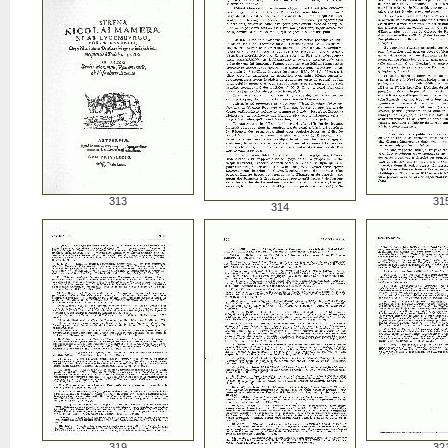
313
31
314
319
32