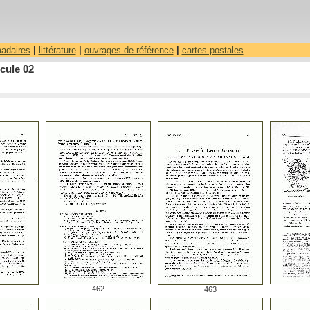
madaires
|
littérature
|
ouvrages de référence
|
cartes postales
cule 02
462
463