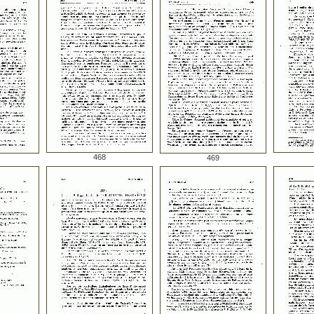
468
469