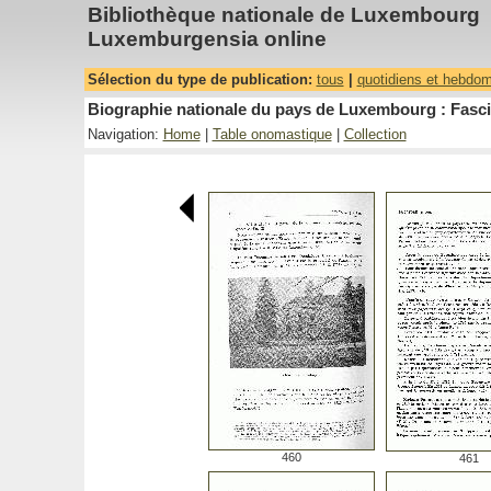
Bibliothèque nationale de Luxembourg
Luxemburgensia online
Sélection du type de publication:
tous
|
quotidiens et hebdo
Biographie nationale du pays de Luxembourg : Fasci
Navigation:
Home
|
Table onomastique
|
Collection
460
461