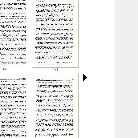
470
471