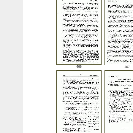
466
467