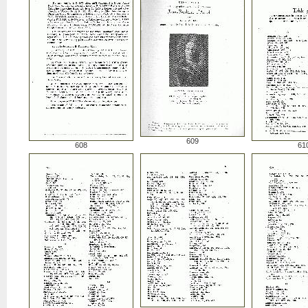
609
608
61