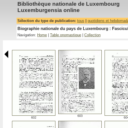
Bibliothèque nationale de Luxembourg
Luxemburgensia online
Sélection du type de publication:
tous
|
quotidiens et hebdomad
Biographie nationale du pays de Luxembourg : Fascicu
Navigation:
Home
|
Table onomastique
|
Collection
603
602
60