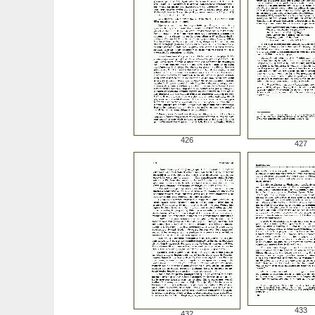
426
427
433
432