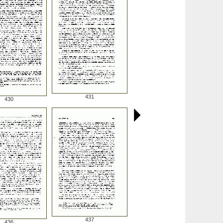
431
430
437
436