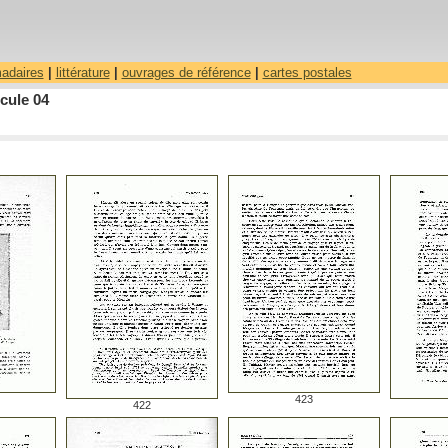
madaires
|
littérature
|
ouvrages de référence
|
cartes postales
cule 04
423
422