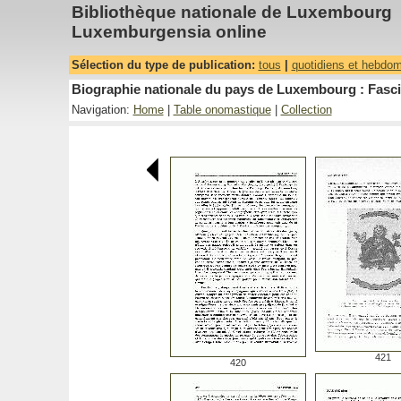
Bibliothèque nationale de Luxembourg
Luxemburgensia online
Sélection du type de publication:
tous
|
quotidiens et hebdo
Biographie nationale du pays de Luxembourg : Fasci
Navigation:
Home
|
Table onomastique
|
Collection
421
420