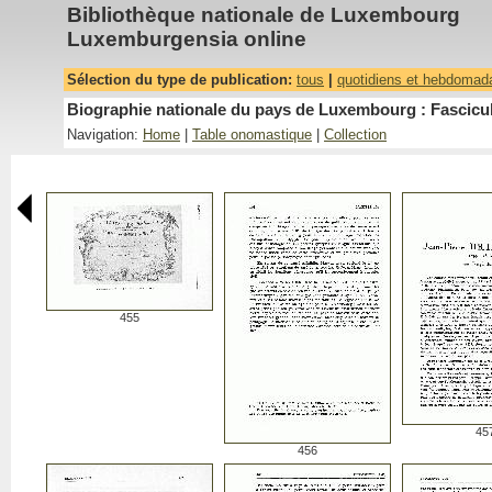
Bibliothèque nationale de Luxembourg
Luxemburgensia online
Sélection du type de publication:
tous
|
quotidiens et hebdomad
Biographie nationale du pays de Luxembourg : Fascicu
Navigation:
Home
|
Table onomastique
|
Collection
455
45
456