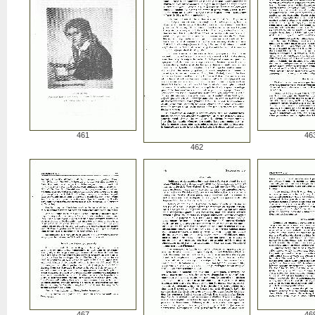
461
46
462
467
46