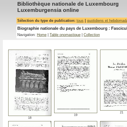
Bibliothèque nationale de Luxembourg
Luxemburgensia online
Sélection du type de publication:
tous
|
quotidiens et hebdomad
Biographie nationale du pays de Luxembourg : Fascicu
Navigation:
Home
|
Table onomastique
|
Collection
21
19
18