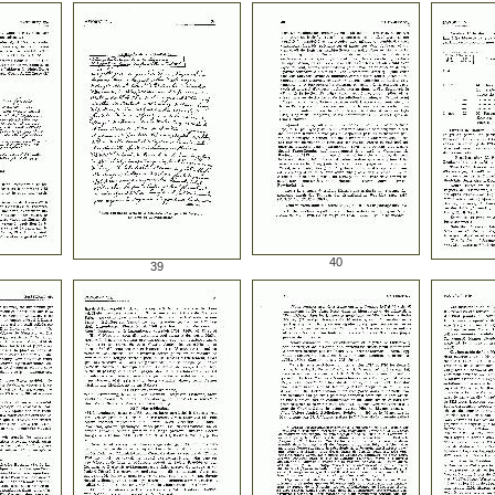
40
39