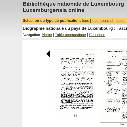
Bibliothèque nationale de Luxembourg
Luxemburgensia online
Sélection du type de publication:
tous
|
quotidiens et hebdo
Biographie nationale du pays de Luxembourg : Fasci
Navigation:
Home
|
Table onomastique
|
Collection
32
32a