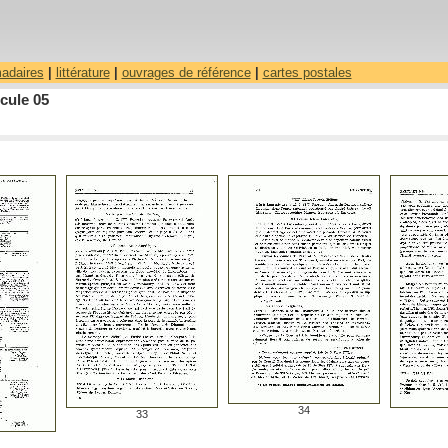
madaires
|
littérature
|
ouvrages de référence
|
cartes postales
cule 05
34
33