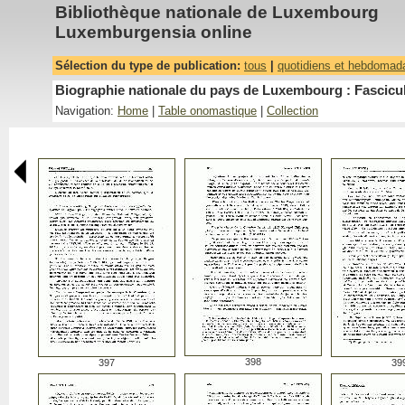
Bibliothèque nationale de Luxembourg
Luxemburgensia online
Sélection du type de publication:
tous
|
quotidiens et hebdomad
Biographie nationale du pays de Luxembourg : Fascicu
Navigation:
Home
|
Table onomastique
|
Collection
398
397
39