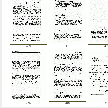
404
403
40
410
409
41