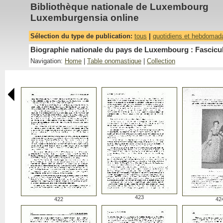
Bibliothèque nationale de Luxembourg
Luxemburgensia online
Sélection du type de publication:
tous
|
quotidiens et hebdomad
Biographie nationale du pays de Luxembourg : Fascicu
Navigation:
Home
|
Table onomastique
|
Collection
423
422
42