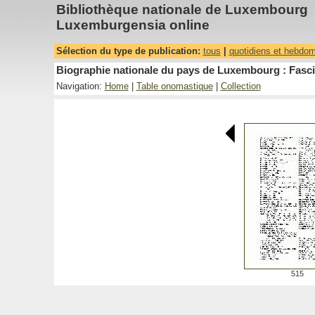
Bibliothèque nationale de Luxembourg
Luxemburgensia online
Sélection du type de publication:
tous
|
quotidiens et hebdo
Biographie nationale du pays de Luxembourg : Fasci
Navigation:
Home
|
Table onomastique
|
Collection
515