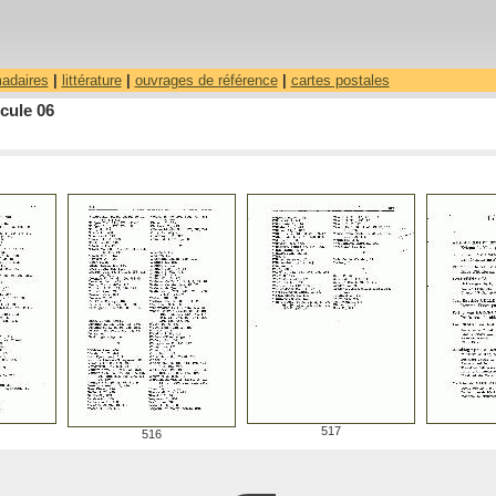
madaires
|
littérature
|
ouvrages de référence
|
cartes postales
cule 06
517
516