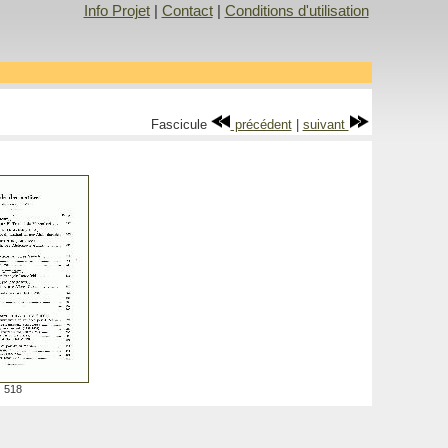
Info Projet
|
Contact
|
Conditions d'utilisation
Fascicule
précédent
|
suivant
518