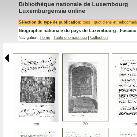
Bibliothèque nationale de Luxembourg
Luxemburgensia online
Sélection du type de publication:
tous
|
quotidiens et hebdomad
Biographie nationale du pays de Luxembourg : Fascicu
Navigation:
Home
|
Table onomastique
|
Collection
329
328
33