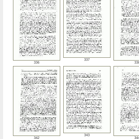
337
336
33
343
342
34