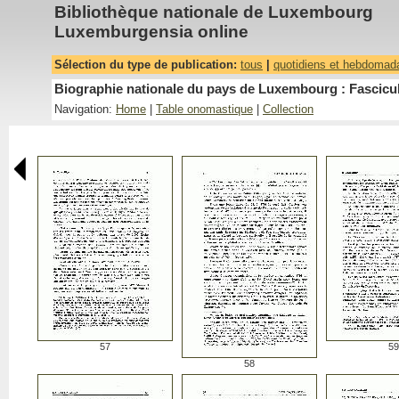
Bibliothèque nationale de Luxembourg
Luxemburgensia online
Sélection du type de publication:
tous
|
quotidiens et hebdomad
Biographie nationale du pays de Luxembourg : Fascicu
Navigation:
Home
|
Table onomastique
|
Collection
57
59
58