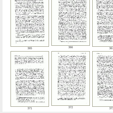
366
365
36
372
371
37