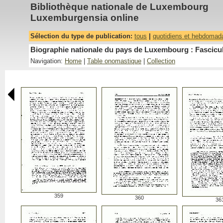
Bibliothèque nationale de Luxembourg
Luxemburgensia online
Sélection du type de publication:
tous
|
quotidiens et hebdomad
Biographie nationale du pays de Luxembourg : Fascicu
Navigation:
Home
|
Table onomastique
|
Collection
359
360
36