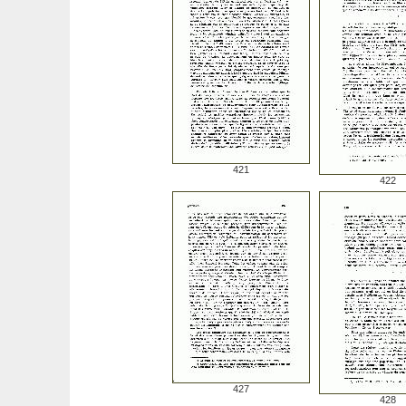
421
422
427
428