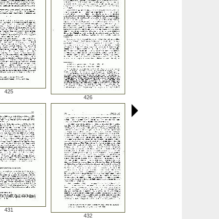
425
426
431
432