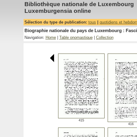
Bibliothèque nationale de Luxembourg
Luxemburgensia online
Sélection du type de publication:
tous
|
quotidiens et hebdo
Biographie nationale du pays de Luxembourg : Fasci
Navigation:
Home
|
Table onomastique
|
Collection
415
416