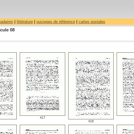
madaires
|
littérature
|
ouvrages de référence
|
cartes postales
cule 08
417
418