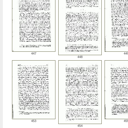
447
44
448
453
45
454