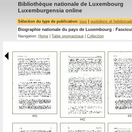
Bibliothèque nationale de Luxembourg
Luxemburgensia online
Sélection du type de publication:
tous
|
quotidiens et hebdomad
Biographie nationale du pays de Luxembourg : Fascicu
Navigation:
Home
|
Table onomastique
|
Collection
441
44
442