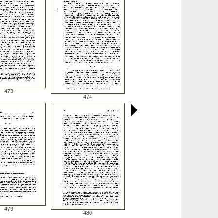
473
474
479
480