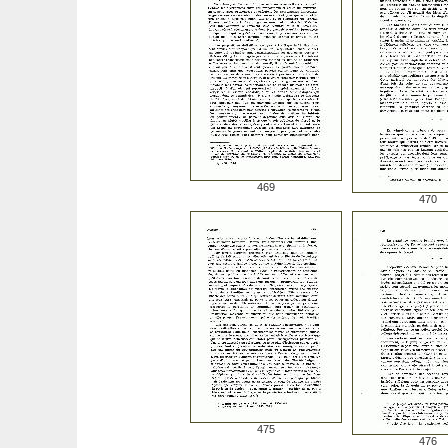
469
470
475
476