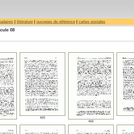
madaires
|
littérature
|
ouvrages de référence
|
cartes postales
cule 08
465
466