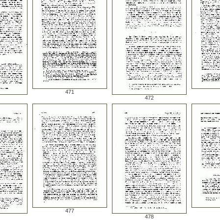
471
472
477
478