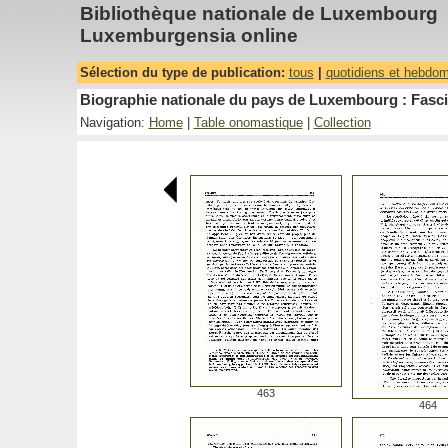
Bibliothèque nationale de Luxembourg
Luxemburgensia online
Sélection du type de publication:
tous
|
quotidiens et hebdo
Biographie nationale du pays de Luxembourg : Fasci
Navigation:
Home
|
Table onomastique
|
Collection
463
464