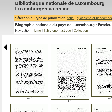
Bibliothèque nationale de Luxembourg
Luxemburgensia online
Sélection du type de publication:
tous
|
quotidiens et hebdomad
Biographie nationale du pays de Luxembourg : Fascicu
Navigation:
Home
|
Table onomastique
|
Collection
477
47
478