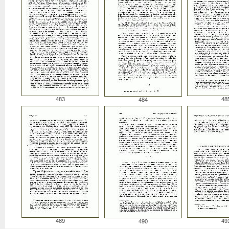
483
48
484
489
49
490