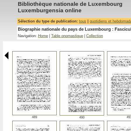
Bibliothèque nationale de Luxembourg
Luxemburgensia online
Sélection du type de publication:
tous
|
quotidiens et hebdomad
Biographie nationale du pays de Luxembourg : Fascicu
Navigation:
Home
|
Table onomastique
|
Collection
489
49
490