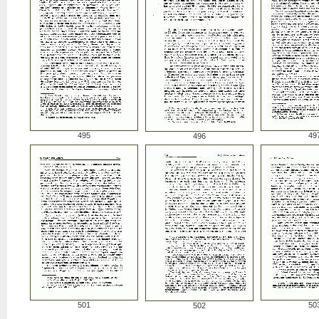
495
49
496
501
50
502