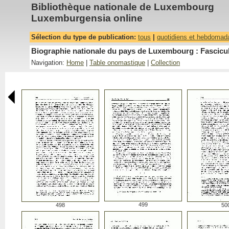
Bibliothèque nationale de Luxembourg
Luxemburgensia online
Sélection du type de publication:
tous
|
quotidiens et hebdomad
Biographie nationale du pays de Luxembourg : Fascicu
Navigation:
Home
|
Table onomastique
|
Collection
499
498
50