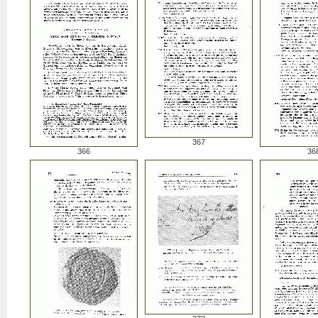
367
366
36