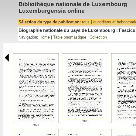
Bibliothèque nationale de Luxembourg
Luxemburgensia online
Sélection du type de publication:
tous
|
quotidiens et hebdomad
Biographie nationale du pays de Luxembourg : Fascicu
Navigation:
Home
|
Table onomastique
|
Collection
361
360
36