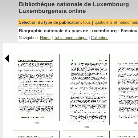
Bibliothèque nationale de Luxembourg
Luxemburgensia online
Sélection du type de publication:
tous
|
quotidiens et hebdomad
Biographie nationale du pays de Luxembourg : Fascicu
Navigation:
Home
|
Table onomastique
|
Collection
379
38
380