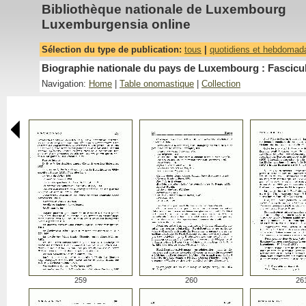
Bibliothèque nationale de Luxembourg
Luxemburgensia online
Sélection du type de publication:
tous
|
quotidiens et hebdomad
Biographie nationale du pays de Luxembourg : Fascicul
Navigation:
Home
|
Table onomastique
|
Collection
259
260
26